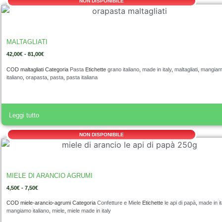
NON DISPONIBILE
MALTAGLIATI
42,00
€
-
81,00
€
COD
maltagliati
Categoria
Pasta
Etichette
grano italiano
,
made in italy
,
maltagliati
,
mangia
italiano
,
orapasta
,
pasta
,
pasta italiana
Leggi tutto
NON DISPONIBILE
MIELE DI ARANCIO AGRUMI
4,50
€
-
7,50
€
COD
miele-arancio-agrumi
Categoria
Confetture e Miele
Etichette
le api di papà
,
made in it
mangiamo italiano
,
miele
,
miele made in italy