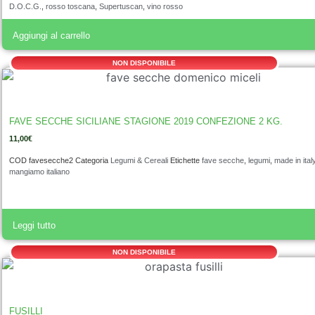
D.O.C.G.
,
rosso toscana
,
Supertuscan
,
vino rosso
Aggiungi al carrello
NON DISPONIBILE
FAVE SECCHE SICILIANE STAGIONE 2019 CONFEZIONE 2 KG.
11,00
€
COD
favesecche2
Categoria
Legumi & Cereali
Etichette
fave secche
,
legumi
,
made in ital
mangiamo italiano
Leggi tutto
NON DISPONIBILE
FUSILLI