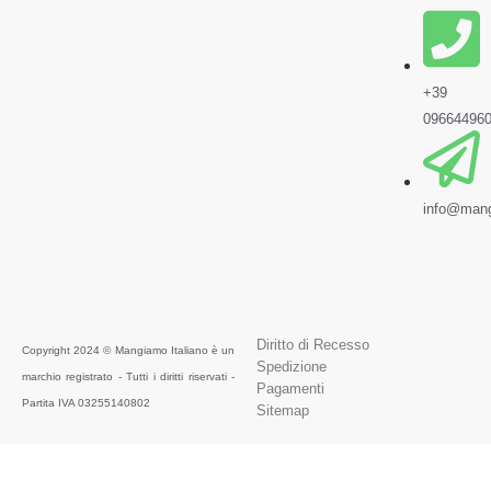
+39
09664496
info@mang
Diritto di Recesso
Copyright 2024 © Mangiamo Italiano è un
Spedizione
marchio registrato - Tutti i diritti riservati -
Pagamenti
Partita IVA 03255140802
Sitemap