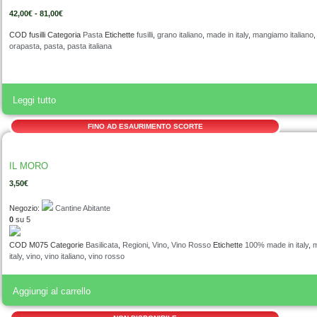
42,00
€
-
81,00
€
COD
fusilli
Categoria
Pasta
Etichette
fusilli
,
grano italiano
,
made in italy
,
mangiamo italiano
,
orapasta
,
pasta
,
pasta italiana
Leggi tutto
FINO AD ESAURIMENTO SCORTE
IL MORO
3,50
€
Negozio:
Cantine Abitante
0
su 5
COD
M075
Categorie
Basilicata
,
Regioni
,
Vino
,
Vino Rosso
Etichette
100% made in italy
,
m
italy
,
vino
,
vino italiano
,
vino rosso
Aggiungi al carrello