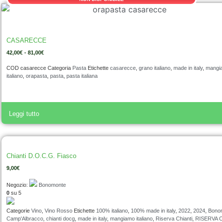
CASARECCE
42,00
€
-
81,00
€
COD
casarecce
Categoria
Pasta
Etichette
casarecce
,
grano italiano
,
made in italy
,
mangi
italiano
,
orapasta
,
pasta
,
pasta italiana
Leggi tutto
Chianti D.O.C.G. Fiasco
9,00
€
Negozio:
Bonomonte
0
su 5
Categorie
Vino
,
Vino Rosso
Etichette
100% italiano
,
100% made in italy
,
2022
,
2024
,
Bono
Camp'Albracco
,
chianti docg
,
made in italy
,
mangiamo italiano
,
Riserva Chianti
,
RISERVA Ch