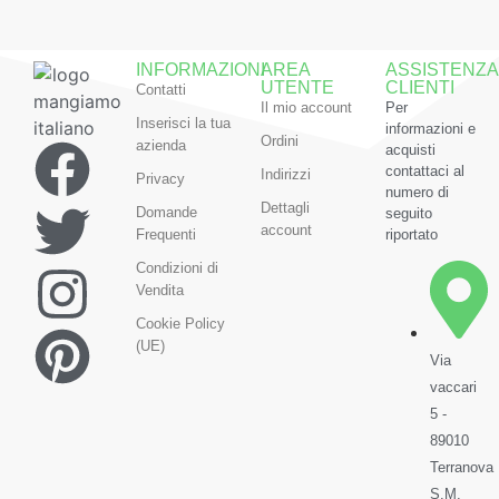
INFORMAZIONI
AREA
ASSISTENZA
UTENTE
CLIENTI
Contatti
Il mio account
Per
Inserisci la tua
informazioni e
Ordini
azienda
acquisti
contattaci al
Indirizzi
Privacy
numero di
Dettagli
Domande
seguito
account
Frequenti
riportato
Condizioni di
Vendita
Cookie Policy
(UE)
Via
vaccari
5 -
89010
Terranova
S.M.