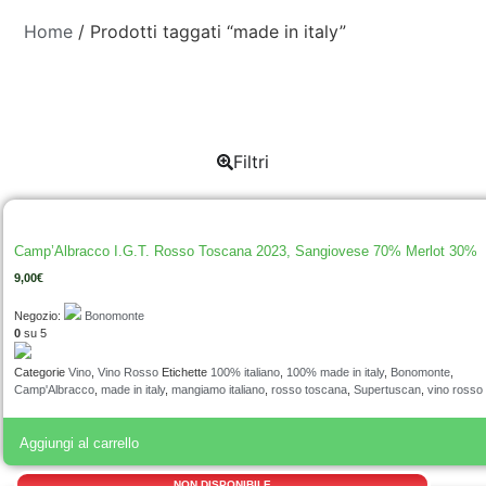
Home
/ Prodotti taggati “made in italy”
Filtri
Camp’Albracco I.G.T. Rosso Toscana 2023, Sangiovese 70% Merlot 30%
9,00
€
Negozio:
Bonomonte
0
su 5
Categorie
Vino
,
Vino Rosso
Etichette
100% italiano
,
100% made in italy
,
Bonomonte
,
Camp'Albracco
,
made in italy
,
mangiamo italiano
,
rosso toscana
,
Supertuscan
,
vino rosso
Aggiungi al carrello
NON DISPONIBILE