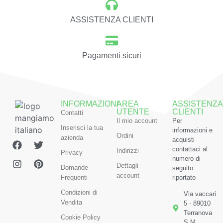
ASSISTENZA CLIENTI
Pagamenti sicuri
INFORMAZIONI
AREA
ASSISTENZA
UTENTE
CLIENTI
Contatti
Il mio account
Per
Inserisci la tua
informazioni e
Ordini
azienda
acquisti
contattaci al
Indirizzi
Privacy
numero di
Dettagli
Domande
seguito
account
Frequenti
riportato
Condizioni di
Via vaccari
Vendita
5 - 89010
Terranova
Cookie Policy
S.M.