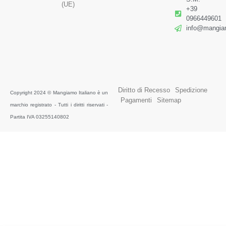
(UE)
+39
0966449601
info@mangiam
Diritto di Recesso
Spedizione
Copyright 2024 © Mangiamo Italiano è un
Pagamenti
Sitemap
marchio registrato - Tutti i diritti riservati -
Partita IVA 03255140802