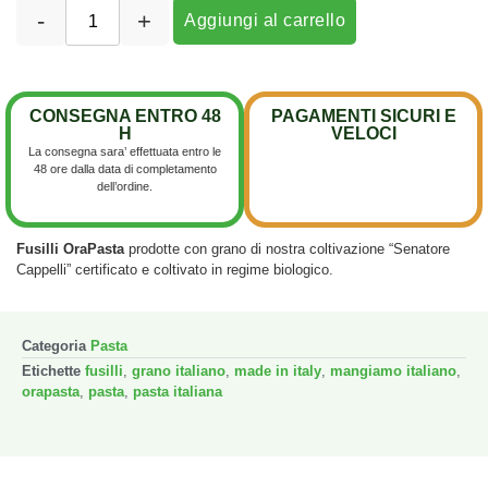
-
+
Aggiungi al carrello
CONSEGNA ENTRO 48
PAGAMENTI SICURI E
H
VELOCI
La consegna sara’ effettuata entro le
48 ore dalla data di completamento
dell’ordine.
Fusilli OraPasta
prodotte con grano di nostra coltivazione “Senatore
Cappelli” certificato e coltivato in regime biologico.
Categoria
Pasta
Etichette
fusilli
,
grano italiano
,
made in italy
,
mangiamo italiano
,
orapasta
,
pasta
,
pasta italiana