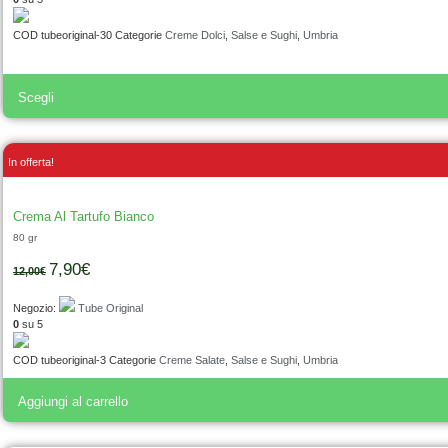
COD
tubeoriginal-30
Categorie
Creme Dolci
,
Salse e Sughi
,
Umbria
Scegli
In offerta!
Crema Al Tartufo Bianco
80 gr
7,90
€
12,00
€
Negozio:
Tube Original
0
su 5
COD
tubeoriginal-3
Categorie
Creme Salate
,
Salse e Sughi
,
Umbria
Aggiungi al carrello