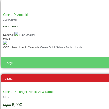
Crema Di Arachidi
100gr/250gr
6,00
€
-
9,00
€
Negozio:
Tube Original
0
su 5
COD
tubeoriginal-34
Categorie
Creme Dolci
,
Salse e Sughi
,
Umbria
Scegli
In offerta!
Crema Di Funghi Porcini Ai 3 Tartufi
80 gr
6,90
€
10,80
€