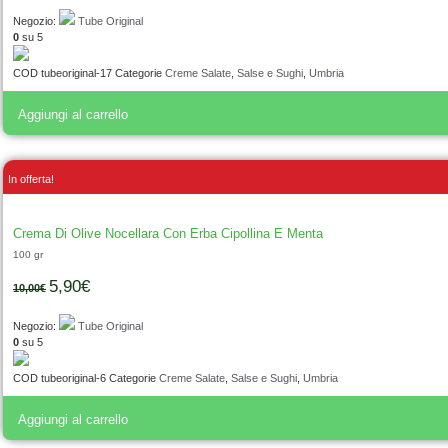
Negozio:
Tube Original
0
su 5
COD
tubeoriginal-17
Categorie
Creme Salate
,
Salse e Sughi
,
Umbria
Aggiungi al carrello
In offerta!
Crema Di Olive Nocellara Con Erba Cipollina E Menta
100 gr
5,90
€
10,00
€
Negozio:
Tube Original
0
su 5
COD
tubeoriginal-6
Categorie
Creme Salate
,
Salse e Sughi
,
Umbria
Aggiungi al carrello