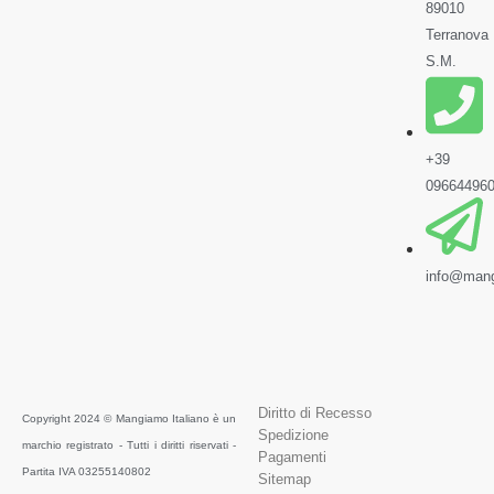
89010
Terranova
S.M.
+39
09664496
info@mang
Diritto di Recesso
Copyright 2024 © Mangiamo Italiano è un
Spedizione
marchio registrato - Tutti i diritti riservati -
Pagamenti
Partita IVA 03255140802
Sitemap