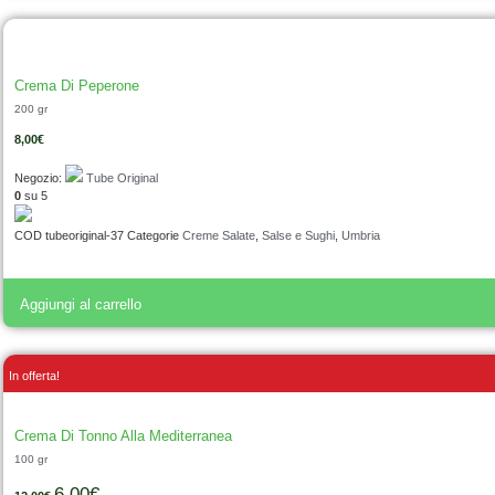
Crema Di Peperone
200 gr
8,00
€
Negozio:
Tube Original
0
su 5
COD
tubeoriginal-37
Categorie
Creme Salate
,
Salse e Sughi
,
Umbria
Aggiungi al carrello
In offerta!
Crema Di Tonno Alla Mediterranea
100 gr
6,00
€