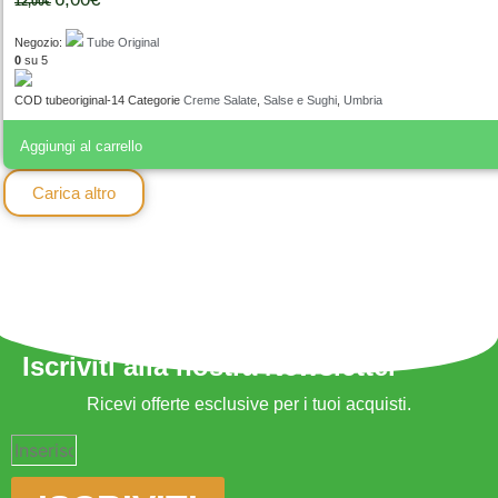
12,00
€
Negozio:
Tube Original
0
su 5
COD
tubeoriginal-14
Categorie
Creme Salate
,
Salse e Sughi
,
Umbria
Aggiungi al carrello
Carica altro
Iscriviti alla nostra Newsletter
Ricevi offerte esclusive per i tuoi acquisti.