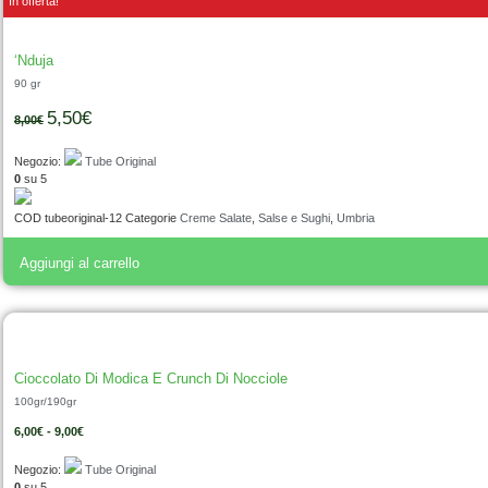
In offerta!
‘Nduja
90 gr
5,50
€
8,00
€
Negozio:
Tube Original
0
su 5
COD
tubeoriginal-12
Categorie
Creme Salate
,
Salse e Sughi
,
Umbria
Aggiungi al carrello
Cioccolato Di Modica E Crunch Di Nocciole
100gr/190gr
6,00
€
-
9,00
€
Negozio:
Tube Original
0
su 5