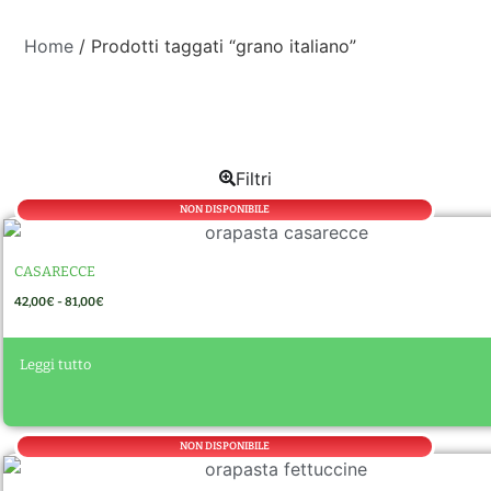
Home
/ Prodotti taggati “grano italiano”
Filtri
NON DISPONIBILE
CASARECCE
42,00
€
-
81,00
€
A
Leggi tutto
lt
e
r
n
a
NON DISPONIBILE
ti
v