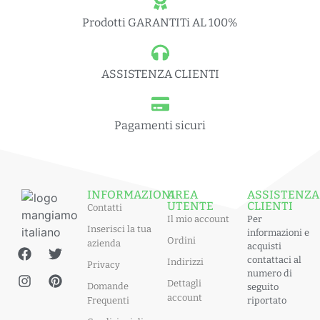
Prodotti GARANTITi AL 100%
ASSISTENZA CLIENTI
Pagamenti sicuri
INFORMAZIONI
AREA
ASSISTENZA
UTENTE
CLIENTI
Contatti
Il mio account
Per
Inserisci la tua
informazioni e
Ordini
azienda
acquisti
contattaci al
Indirizzi
Privacy
numero di
Dettagli
Domande
seguito
account
Frequenti
riportato