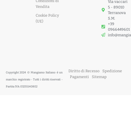
Condizioni di
Via vaccari
Vendita
5 - 89010
Terranova
Cookie Policy
S.M.
(UE)
+39
0966449601
info@mangia
Diritto di Recesso
Spedizione
Copyright 2024 © Mangiamo Italiano è un
Pagamenti
Sitemap
marchio registrato - Tutti i diritti riservati -
Partita IVA 03255140802