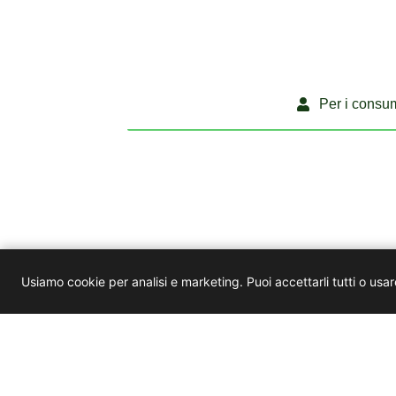
Per i consu
Iscriviti alla nostr
Usiamo cookie per analisi e marketing. Puoi accettarli tutti o usar
Ricevi offe