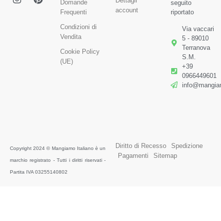
Dettagli
Domande
seguito
account
Frequenti
riportato
Condizioni di
Via vaccari
Vendita
5 - 89010
Terranova
Cookie Policy
S.M.
(UE)
+39
0966449601
info@mangiam
Diritto di Recesso
Spedizione
Copyright 2024 © Mangiamo Italiano è un
Pagamenti
Sitemap
marchio registrato - Tutti i diritti riservati -
Partita IVA 03255140802