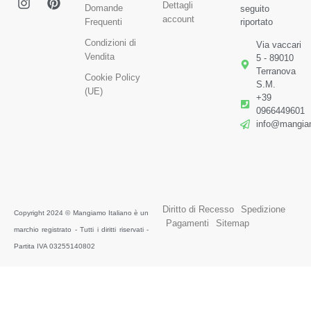
Dettagli
Domande
seguito
account
Frequenti
riportato
Condizioni di
Via vaccari
Vendita
5 - 89010
Terranova
Cookie Policy
S.M.
(UE)
+39
0966449601
info@mangiam
Diritto di Recesso
Spedizione
Copyright 2024 © Mangiamo Italiano è un
Pagamenti
Sitemap
marchio registrato - Tutti i diritti riservati -
Partita IVA 03255140802