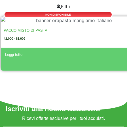
Filtri
NON DISPONIBILE
PACCO MISTO DI PASTA
42,00
€
-
81,00
€
A
Leggi tutto
lt
e
r
n
a
ti
v
e
:
Iscriviti alla nostra Newsletter
Ricevi offerte esclusive per i tuoi acquisti.