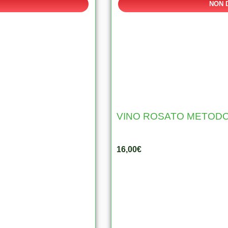
NON 
VINO ROSATO METOD
16,00
€