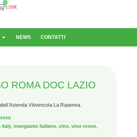
0
0,00
€
NEWS
CONTATTI
SO ROMA DOC LAZIO
ll’Azienda Vitivinicola La Rasenna.
Rosso
italy
,
mangiamo italiano
,
vino
,
vino rosso
,