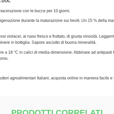
a DOC
acerazione con le bucce per 10 giorni.
sigenazione durante la maturazione sui lieviti. Un 15 % della ma
ssi violacei, al naso fresco e fruttato, di giusta vinosità. Legg
olvere in bottiglia. Sapore asciutto di buona mineralità.
re a 18 °C in calici di media dimensione. Abbinare ad antipasti 
forno.
ttori agroalimentari Italiani, acquista online in maniera facile e
PRODOTTI CORRELATI