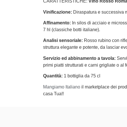
CARATTERISTICHE:
Vino Rosso Rom
Vinificazione:
Diraspatura e successiva m
Affinamento:
In silos di acciaio e micros
7 hl (classiche botti italiane).
Analisi sensoriale:
Rosso rubino con rifle
struttura elegante e potente, da lasciar ev
Servizio ed abbinamento a tavola:
Servi
primi piatti strutturati e carni grigliate o al 
Quantità:
1 bottiglia da 75 cl
Mangiamo Italiano
il marketplace dei produ
casa Tua!!