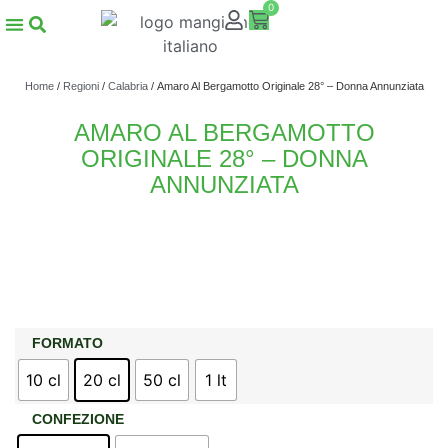
0
Home
/
Regioni
/
Calabria
/ Amaro Al Bergamotto Originale 28° – Donna Annunziata
AMARO AL BERGAMOTTO
ORIGINALE 28° – DONNA
ANNUNZIATA
FORMATO
10 cl
20 cl
50 cl
1 lt
CONFEZIONE