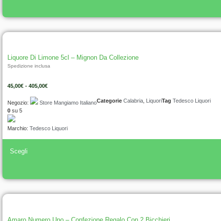
Liquore Di Limone 5cl – Mignon Da Collezione
Spedizione inclusa
45,00
€
-
405,00
€
Categorie
Calabria
,
Liquori
Tag
Tedesco Liquori
Negozio:
Store Mangiamo Italiano
0
su 5
Marchio:
Tedesco Liquori
Scegli
Amaro Numero Uno – Confezione Regalo Con 2 Bicchieri