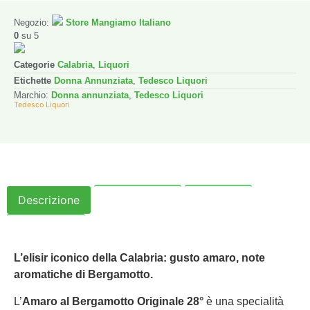
Negozio:
Store Mangiamo Italiano
0
su 5
Categorie
Calabria
,
Liquori
Etichette
Donna Annunziata
,
Tedesco Liquori
Marchio:
Donna annunziata
,
Tedesco Liquori
Tedesco Liquori
Descrizione
Informazioni
Politiche
Recensioni
L’elisir iconico della Calabria: gusto amaro, note
aromatiche di Bergamotto.
L’
Amaro al Bergamotto Originale 28°
è una specialità