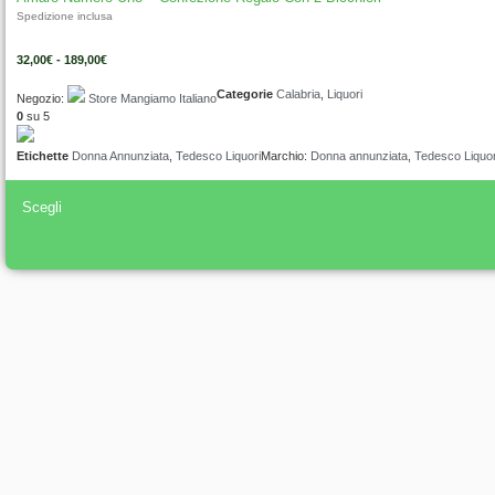
Spedizione inclusa
32,00
€
-
189,00
€
Categorie
Calabria
,
Liquori
Negozio:
Store Mangiamo Italiano
0
su 5
Etichette
Donna Annunziata
,
Tedesco Liquori
Marchio:
Donna annunziata
,
Tedesco Liquor
Scegli