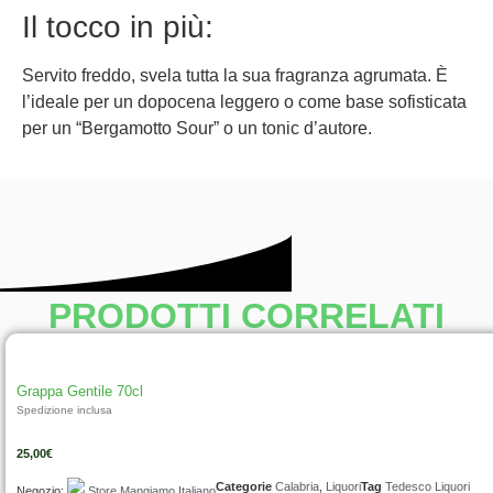
Il tocco in più:
Servito freddo, svela tutta la sua fragranza agrumata. È
l’ideale per un dopocena leggero o come base sofisticata
per un “Bergamotto Sour” o un tonic d’autore.
PRODOTTI CORRELATI
Grappa Gentile 70cl
Spedizione inclusa
25,00
€
Categorie
Calabria
,
Liquori
Tag
Tedesco Liquori
Negozio:
Store Mangiamo Italiano