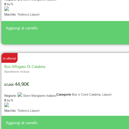
0
su 5
Marchio:
Tedesco Liquori
Aggiungi al carrello
In offerta!
Box Affogato Di Calabria
Spedizione inclusa
44,90
€
57,00
€
Categorie
Box e Cesti Calabria
,
Liquori
Negozio:
Store Mangiamo Italiano
0
su 5
Marchio:
Tedesco Liquori
Aggiungi al carrello