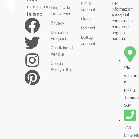
Il mio
Per
Inserisci la
informazioni
account
tua azienda
e acquisti
Ordini
contattaci al
Privacy
numero di
Indirizzi
Domande
seguito
Dettagli
Frequenti
riportato
account
Condizioni di
Vendita
Cookie
Via
Policy (UE)
vaccari
5 -
89010
Terrano
S.M.
+39
096644