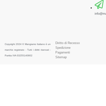
info@ma
Diritto di Recesso
Copyright 2024 © Mangiamo Italiano è un
Spedizione
marchio registrato - Tutti i diritti riservati -
Pagamenti
Partita IVA 03255140802
Sitemap