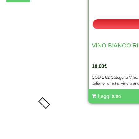
VINO BIANCO R
18,00
€
COD
1-02
Categorie
Vino
italiano
,
offerta
,
vino bian
Leggi tutto