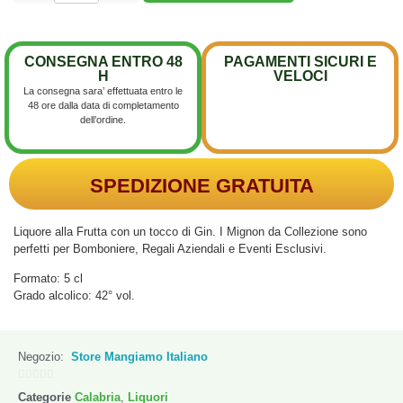
CONSEGNA ENTRO 48
PAGAMENTI SICURI E
H
VELOCI
La consegna sara’ effettuata entro le
48 ore dalla data di completamento
dell’ordine.
SPEDIZIONE GRATUITA
Liquore alla Frutta con un tocco di Gin. I Mignon da Collezione sono
perfetti per Bomboniere, Regali Aziendali e Eventi Esclusivi.
Formato: 5 cl
Grado alcolico: 42° vol.
Negozio:
Store Mangiamo Italiano
0
Categorie
Calabria
,
Liquori