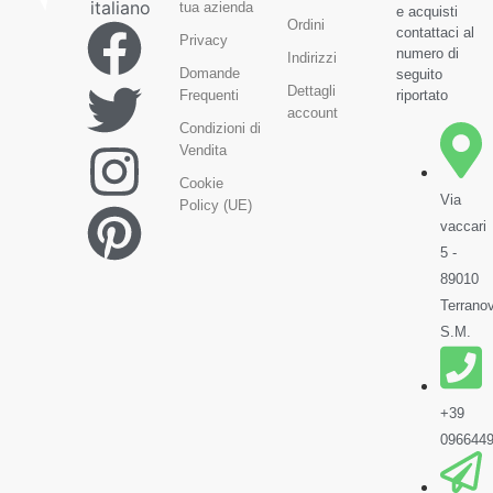
tua azienda
e acquisti
Ordini
contattaci al
Privacy
numero di
Indirizzi
Domande
seguito
Dettagli
Frequenti
riportato
account
Condizioni di
Vendita
Cookie
Via
Policy (UE)
vaccari
5 -
89010
Terrano
S.M.
+39
096644