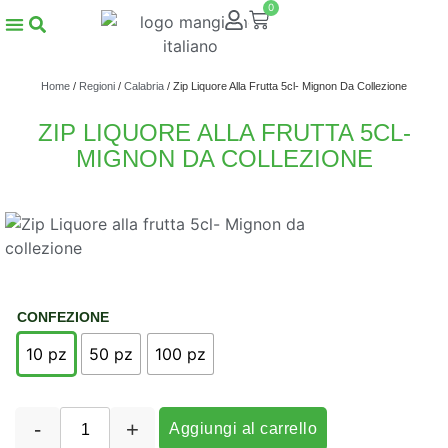
0
Home
/
Regioni
/
Calabria
/ Zip Liquore Alla Frutta 5cl- Mignon Da Collezione
ZIP LIQUORE ALLA FRUTTA 5CL-
MIGNON DA COLLEZIONE
CONFEZIONE
10 pz
50 pz
100 pz
-
+
Aggiungi al carrello