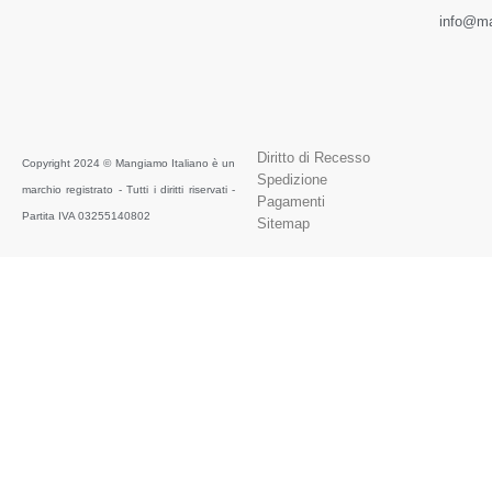
info@ma
Diritto di Recesso
Copyright 2024 © Mangiamo Italiano è un
Spedizione
marchio registrato - Tutti i diritti riservati -
Pagamenti
Partita IVA 03255140802
Sitemap