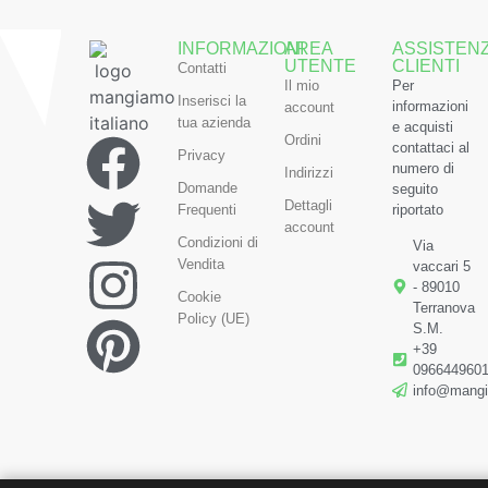
INFORMAZIONI
AREA
ASSISTEN
UTENTE
CLIENTI
Contatti
Il mio
Per
Inserisci la
informazioni
account
tua azienda
e acquisti
Ordini
contattaci al
Privacy
numero di
Indirizzi
Domande
seguito
Dettagli
Frequenti
riportato
account
Condizioni di
Via
Vendita
vaccari 5
- 89010
Cookie
Terranova
Policy (UE)
S.M.
+39
096644960
info@mangi