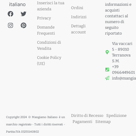
Inserisci la tua
informazioni e
Ordini
azienda
acquisti
contattaci al
Indirizzi
Privacy
numero di
Dettagli
Domande
seguito
account
Frequenti
riportato
Condizioni di
Via vaccari
Vendita
5 - 89010
Terranova
Cookie Policy
S.M.
(UE)
+39
0966449601
info@mangia
Diritto di Recesso
Spedizione
Copyright 2024 © Mangiamo Italiano è un
Pagamenti
Sitemap
marchio registrato - Tutti i diritti riservati -
Partita IVA 03255140802