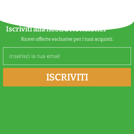
v
e
:
Iscriviti alla nostra Newsletter
Ricevi offerte esclusive per i tuoi acquisti.
ISCRIVITI
Alternative: