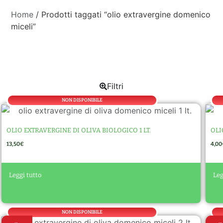
Home
/ Prodotti taggati “olio extravergine domenico
miceli”
Filtri
NON DISPONIBILE
OLIO EXTRAVERGINE DI OLIVA BIOLOGICO 1 LT.
OLI
13,50
€
4,00
A
Leggi tutto
Leg
lt
e
r
n
a
NON DISPONIBILE
ti