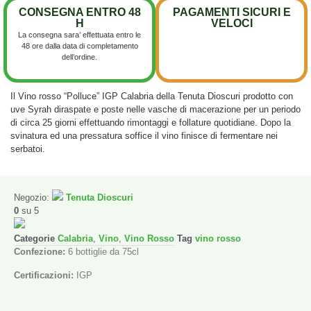
CONSEGNA ENTRO 48
PAGAMENTI SICURI E
H
VELOCI
La consegna sara’ effettuata entro le
48 ore dalla data di completamento
dell’ordine.
Il Vino rosso “Polluce” IGP Calabria della Tenuta Dioscuri prodotto con
uve Syrah diraspate e poste nelle vasche di macerazione per un periodo
di circa 25 giorni effettuando rimontaggi e follature quotidiane. Dopo la
svinatura ed una pressatura soffice il vino finisce di fermentare nei
serbatoi.
Negozio:
Tenuta Dioscuri
0
su 5
Categorie
Calabria
,
Vino
,
Vino Rosso
Tag
vino rosso
Confezione:
6 bottiglie da 75cl
Certificazioni:
IGP