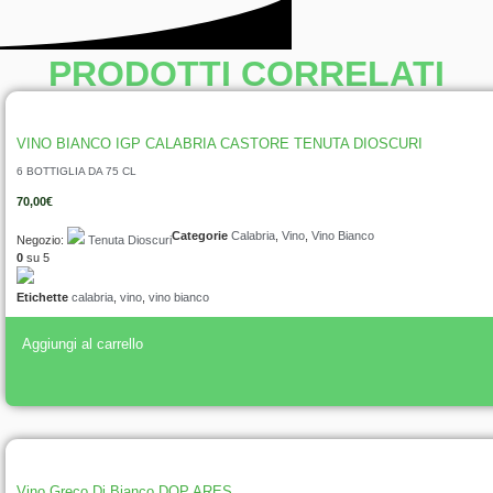
PRODOTTI CORRELATI
VINO BIANCO IGP CALABRIA CASTORE TENUTA DIOSCURI
6 BOTTIGLIA DA 75 CL
70,00
€
Categorie
Calabria
,
Vino
,
Vino Bianco
Negozio:
Tenuta Dioscuri
0
su 5
Etichette
calabria
,
vino
,
vino bianco
Aggiungi al carrello
Vino Greco Di Bianco DOP ARES