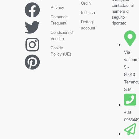
Ordini
contattaci al
Privacy
numero di
Indirizzi
Domande
seguito
Dettagli
Frequenti
riportato
account
Condizioni di
Vendita
Cookie
Via
Policy (UE)
vaccari
5 -
89010
Terrano
S.M.
+39
096644