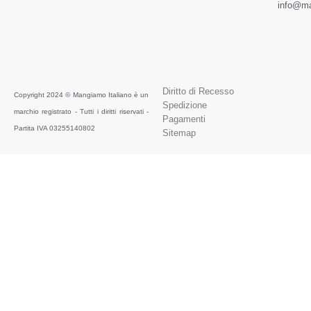
info@ma
Diritto di Recesso
Copyright 2024 © Mangiamo Italiano è un
Spedizione
marchio registrato - Tutti i diritti riservati -
Pagamenti
Partita IVA 03255140802
Sitemap