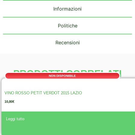
Informazioni
Politiche
Recensioni
PRODOTTI CORRELATI
NON DISPONIBILE
VINO ROSSO PETIT VERDOT 2015 LAZIO
10,80
€
A
Leggi tutto
lt
e
r