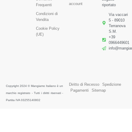
account
Frequenti
riportato
Condizioni di
Via vaccari
Vendita
5 - 89010
Terranova
Cookie Policy
S.M.
(UE)
+39
0966449601
info@mangiam
Diritto di Recesso
Spedizione
Copyright 2024 © Mangiamo Italiano è un
Pagamenti
Sitemap
marchio registrato - Tutti i diritti riservati -
Partita IVA 03255140802