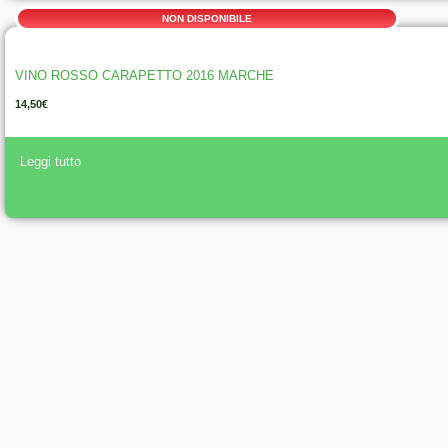
a
NON DISPONIBILE
ti
v
e
VINO ROSSO CARAPETTO 2016 MARCHE
:
14,50
€
A
Leggi tutto
lt
e
r
n
a
ti
v
e
: