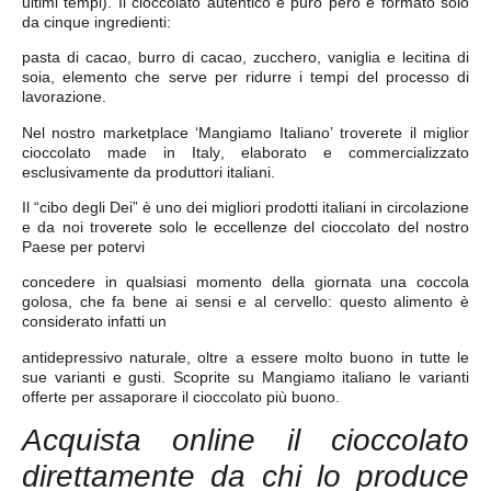
ultimi tempi).
Il cioccolato autentico e puro
però è formato solo
da
cinque ingredienti
:
pasta di
cacao, burro di cacao, zucchero, vaniglia e lecitina di
soia
,
elemento
che serve per
ridurre i tempi
del processo di
lavorazione.
Nel nostro marketplace
‘Mangiamo Italiano’
troverete il miglior
cioccolato
made in Italy
, elaborato e commercializzato
esclusivamente da
produttori italiani.
Il “cibo degli Dei” è uno dei
migliori prodotti italiani in circolazione
e da noi troverete
solo le eccellenze
del cioccolato del nostro
Paese per potervi
concedere in qualsiasi momento della giornata una
coccola
golosa
, che fa bene ai sensi e al
cervello
: questo alimento è
considerato infatti un
antidepressivo
naturale, oltre a essere
molto buono
in tutte le
sue varianti e gusti.
Scoprite su Mangiamo italiano
le varianti
offerte per
assaporare
il
cioccolato più buono
.
Acquista online il cioccolato
direttamente da chi lo produce