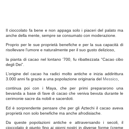
Il cioccolato
fa bene e
non appaga
solo i
piaceri del palato
ma
anche della
mente
, sempre se consumato con moderazione.
Proprio per
le sue proprietà benefiche
e per la sua capacità di
risollevare l’umore
e naturalmente per il suo gusto
delizioso,
la pianta di cacao
nel lontano ‘700
, fu ribattezzata
“Cacao cibo
degli Dei”
.
L’origine del cacao
ha radici molto antiche
e inizia addirittura
3.000 anni
fa grazie a una popolazione
originaria del
Messico
,
continua poi con i
Maya
, che per primi prepararono una
bevanda a
base di fave di cacao
che veniva bevuta durante le
cerimonie sacre da nobili
e sacerdoti.
Ed è sorprendente pensare che per gli
Aztechi
il cacao
aveva
proprietà
non solo
benefiche
ma anche
afrodisiache
.
Da queste popolazioni
antiche e attraversando i secoli,
il
cioccolat
o è giunto fino ai
giorni nostri
in diverse forme (creme