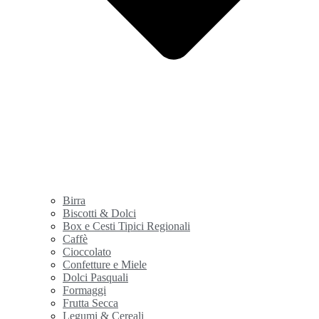
Birra
Biscotti & Dolci
Box e Cesti Tipici Regionali
Caffè
Cioccolato
Confetture e Miele
Dolci Pasquali
Formaggi
Frutta Secca
Legumi & Cereali