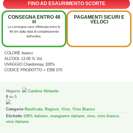
FINO AD ESAURIMENTO SCORTE
CONSEGNA ENTRO 48
PAGAMENTI SICURI E
H
VELOCI
La consegna sara’ effettuata entro le
48 ore dalla data di completamento
dell’ordine.
COLORE bianco
ALCOOL 13.00 % Vol.
UVAGGIO Chardonnay 100%
CODICE PRODOTTO = EBB 075
Negozio:
Cantine Abitante
0
su 5
Categorie
Basilicata
,
Regioni
,
Vino
,
Vino Bianco
Etichette
100% italiano
,
mangiamo italiano
,
vino
,
vino bianco
,
vino italiano