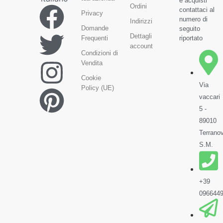
e acquisti
Ordini
contattaci al
Privacy
numero di
Indirizzi
Domande
seguito
Dettagli
Frequenti
riportato
account
Condizioni di
Vendita
Cookie
Via
Policy (UE)
vaccari
5 -
89010
Terrano
S.M.
+39
096644