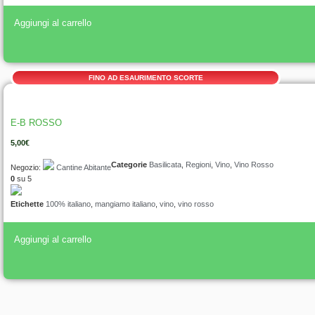
Aggiungi al carrello
FINO AD ESAURIMENTO SCORTE
E-B ROSSO
5,00
€
Categorie
Basilicata
,
Regioni
,
Vino
,
Vino Rosso
Negozio:
Cantine Abitante
0
su 5
Etichette
100% italiano
,
mangiamo italiano
,
vino
,
vino rosso
Aggiungi al carrello