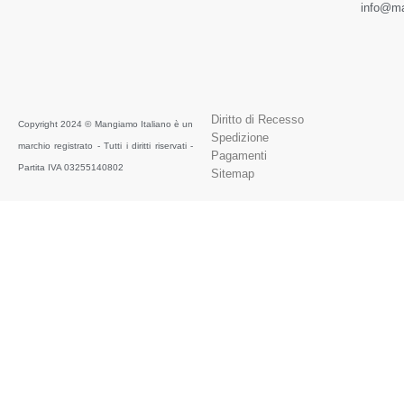
info@ma
Diritto di Recesso
Copyright 2024 © Mangiamo Italiano è un
Spedizione
marchio registrato - Tutti i diritti riservati -
Pagamenti
Partita IVA 03255140802
Sitemap