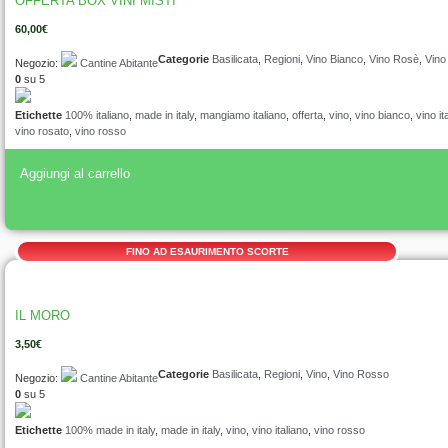
OFFERTA BOX VINI MISTI
60,00
€
Categorie
Basilicata
,
Regioni
,
Vino Bianco
,
Vino Rosè
,
Vino
Negozio:
Cantine Abitante
0
su 5
Etichette
100% italiano
,
made in italy
,
mangiamo italiano
,
offerta
,
vino
,
vino bianco
,
vino it
vino rosato
,
vino rosso
Aggiungi al carrello
FINO AD ESAURIMENTO SCORTE
IL MORO
3,50
€
Categorie
Basilicata
,
Regioni
,
Vino
,
Vino Rosso
Negozio:
Cantine Abitante
0
su 5
Etichette
100% made in italy
,
made in italy
,
vino
,
vino italiano
,
vino rosso