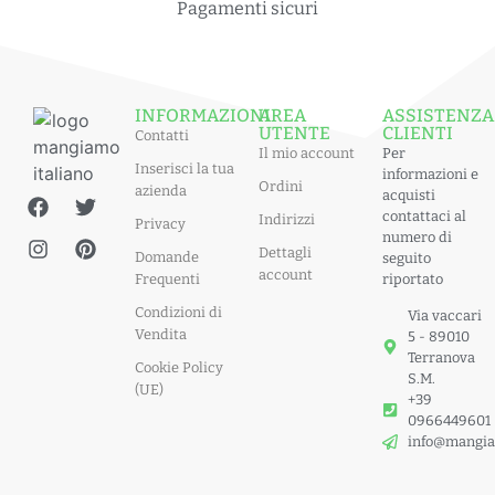
Pagamenti sicuri
INFORMAZIONI
AREA
ASSISTENZA
UTENTE
CLIENTI
Contatti
Il mio account
Per
Inserisci la tua
informazioni e
Ordini
azienda
acquisti
contattaci al
Indirizzi
Privacy
numero di
Dettagli
Domande
seguito
account
Frequenti
riportato
Condizioni di
Via vaccari
Vendita
5 - 89010
Terranova
Cookie Policy
S.M.
(UE)
+39
0966449601
info@mangia