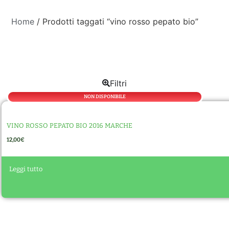
Home
/ Prodotti taggati “vino rosso pepato bio”
Filtri
NON DISPONIBILE
VINO ROSSO PEPATO BIO 2016 MARCHE
12,00
€
A
Leggi tutto
lt
e
r
n
a
ti
v