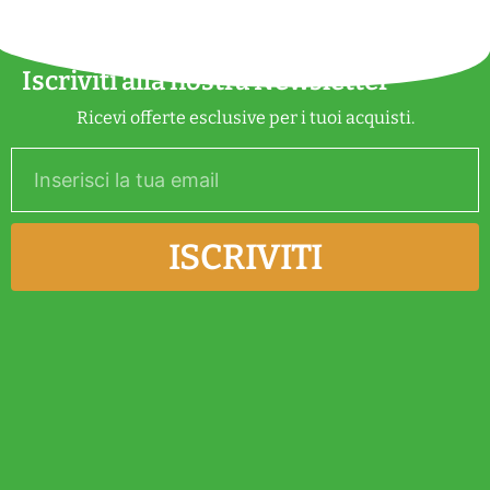
e
:
Iscriviti alla nostra Newsletter
Ricevi offerte esclusive per i tuoi acquisti.
ISCRIVITI
Alternative: