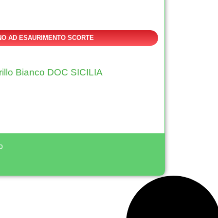
NO AD ESAURIMENTO SCORTE
rillo Bianco DOC SICILIA
A
o
lt
e
r
n
a
ti
v
e
: