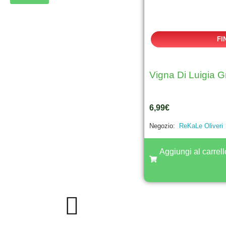
FI
Vigna Di Luigia G
6,99
€
Negozio:
ReKaLe Oliveri
Aggiungi al carrell