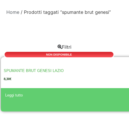
Home
/ Prodotti taggati “spumante brut genesi”
Filtri
NON DISPONIBILE
SPUMANTE BRUT GENESI LAZIO
8,30
€
A
Leggi tutto
lt
e
r
n
a
ti
v