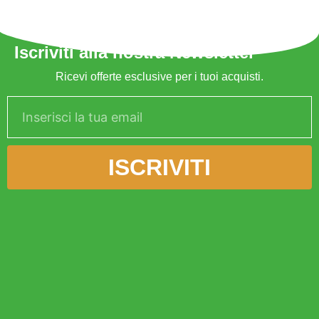
e
:
Iscriviti alla nostra Newsletter
Ricevi offerte esclusive per i tuoi acquisti.
ISCRIVITI
Alternative: