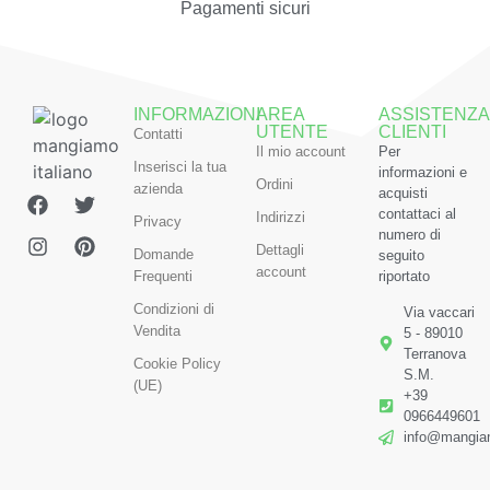
Pagamenti sicuri
INFORMAZIONI
AREA
ASSISTENZA
UTENTE
CLIENTI
Contatti
Il mio account
Per
Inserisci la tua
informazioni e
Ordini
azienda
acquisti
contattaci al
Indirizzi
Privacy
numero di
Dettagli
Domande
seguito
account
Frequenti
riportato
Condizioni di
Via vaccari
Vendita
5 - 89010
Terranova
Cookie Policy
S.M.
(UE)
+39
0966449601
info@mangiam