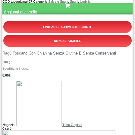
COD
tubeoriginal-27
Categorie
Salse e Sughi
,
Sughi
,
Umbria
Aggiungi al carrello
FINO AD ESAURIMENTO SCORTE
NON DISPONIBILE
Ragù Toscano Con Chianina Senza Glutine E Senza Conservanti
200 gr
Spedizione inclusa
8,00
€
Negozio:
Tube Original
0
su 5