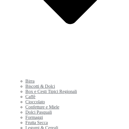
Birra
Biscotti & Dolci
Box e Cesti Tipici Regionali
Caffè
Cioccolato
Confetture e Miele
Dolci Pasquali
Formaggi
Frutta Secca
Legumi & Cereali