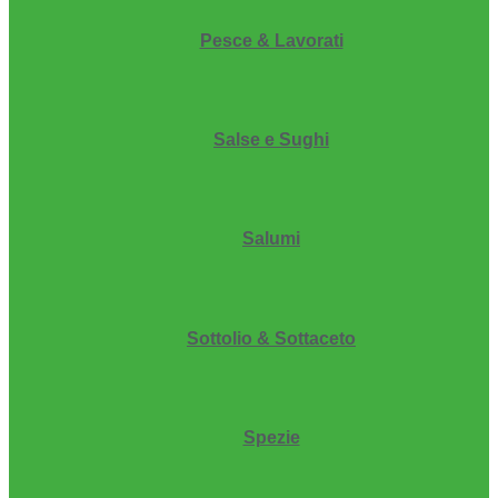
Pesce & Lavorati
Salse e Sughi
Salumi
Sottolio & Sottaceto
Spezie