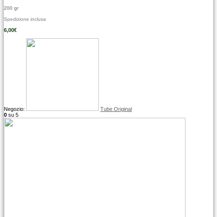
200 gr
Spedizione inclusa
6,00
€
Negozio:
Tube Original
0
su 5