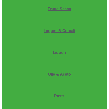
Frutta Secca
Legumi & Cereali
Liquori
Olio & Aceto
Pasta