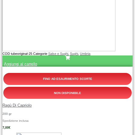
COD
tubeoriginal-25
Categorie
Salse e Sughi
,
Sughi
,
Umbria
Aggiungi al carrello
FINO AD ESAURIMENTO SCORTE
NON DISPONIBILE
Ragù Di Capriolo
200 gr
Spedizione inclusa
7,00
€