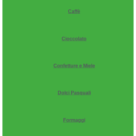
Caffè
Cioccolato
Confetture e Miele
Dolci Pasquali
Formaggi