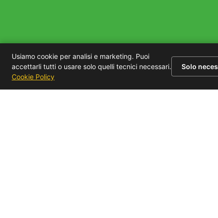
Usiamo cookie per analisi e marketing. Puoi
accettarli tutti o usare solo quelli tecnici necessari.
Solo neces
Cookie Policy
Spedizioni veloci in 48 ore
Prodotti GARANTITi AL 100%
ASSISTENZA CLIENTI