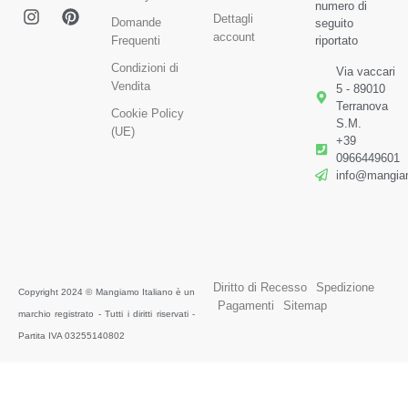
numero di
Dettagli
Domande
seguito
account
Frequenti
riportato
Condizioni di
Via vaccari
Vendita
5 - 89010
Terranova
Cookie Policy
S.M.
(UE)
+39
0966449601
info@mangiam
Diritto di Recesso
Spedizione
Copyright 2024 © Mangiamo Italiano è un
Pagamenti
Sitemap
marchio registrato - Tutti i diritti riservati -
Partita IVA 03255140802