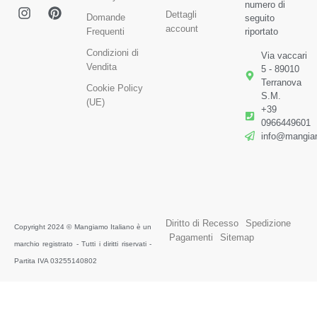
numero di
Dettagli
Domande
seguito
account
Frequenti
riportato
Condizioni di
Via vaccari
Vendita
5 - 89010
Terranova
Cookie Policy
S.M.
(UE)
+39
0966449601
info@mangiam
Diritto di Recesso
Spedizione
Copyright 2024 © Mangiamo Italiano è un
Pagamenti
Sitemap
marchio registrato - Tutti i diritti riservati -
Partita IVA 03255140802