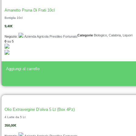
Amaretto Pruna Di Frati 10cl
Bottiglia 10cl
9,40
€
Categorie
Biologico
,
Calabria
,
Liquori
Negozio:
Azienda Agricola Prestileo Fortunato
0
su 5
Aggiungi al carrello
Olio Extravergine D’oliva 5 Lt (Box 4Pz)
4 Latte da 5 Lt
350,00
€
Negozio:
Azienda Agricola Prestileo Fortunato