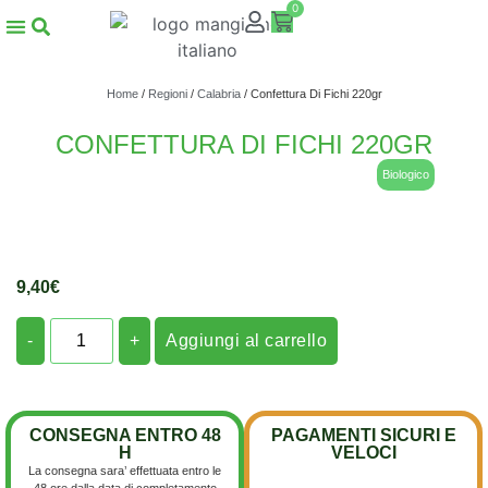
0
Home
/
Regioni
/
Calabria
/ Confettura Di Fichi 220gr
CONFETTURA DI FICHI 220GR
Biologico
9,40
€
-
+
Aggiungi al carrello
CONSEGNA ENTRO 48
PAGAMENTI SICURI E
H
VELOCI
La consegna sara’ effettuata entro le
48 ore dalla data di completamento