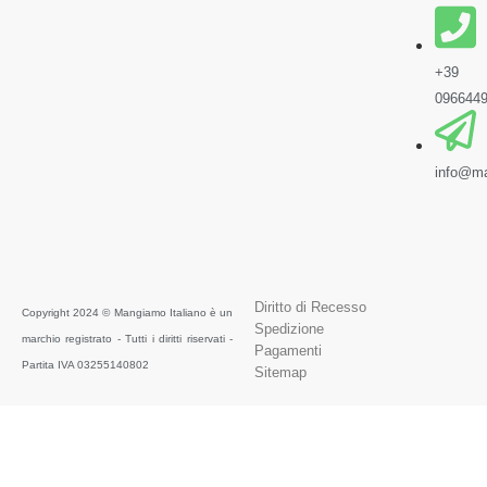
+39
096644
info@ma
Diritto di Recesso
Copyright 2024 © Mangiamo Italiano è un
Spedizione
marchio registrato - Tutti i diritti riservati -
Pagamenti
Partita IVA 03255140802
Sitemap