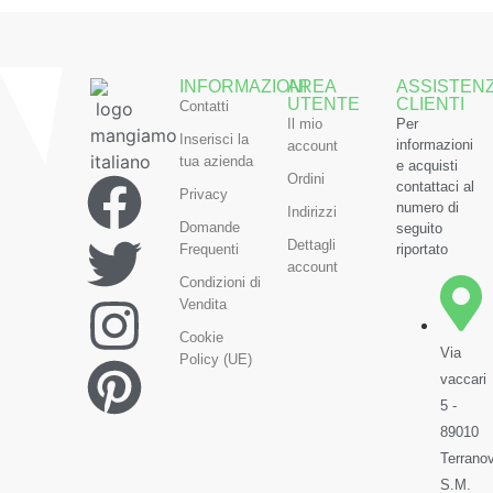
INFORMAZIONI
AREA
ASSISTEN
UTENTE
CLIENTI
Contatti
Il mio
Per
Inserisci la
informazioni
account
tua azienda
e acquisti
Ordini
contattaci al
Privacy
numero di
Indirizzi
Domande
seguito
Dettagli
Frequenti
riportato
account
Condizioni di
Vendita
Cookie
Via
Policy (UE)
vaccari
5 -
89010
Terrano
S.M.