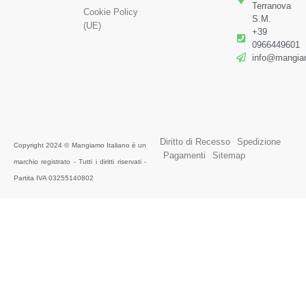
Terranova
Cookie Policy
S.M.
(UE)
+39
0966449601
info@mangiam
Diritto di Recesso
Spedizione
Copyright 2024 © Mangiamo Italiano è un
Pagamenti
Sitemap
marchio registrato - Tutti i diritti riservati -
Partita IVA 03255140802